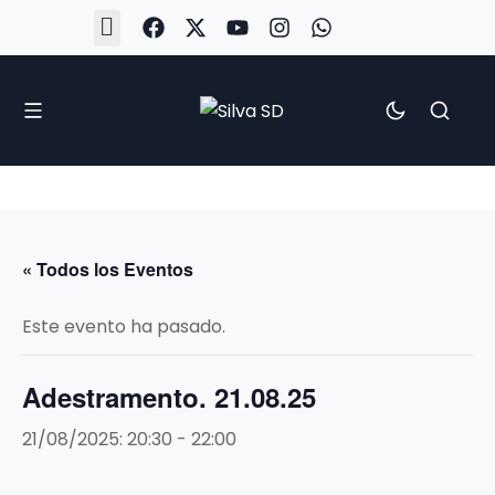
#Silva2526
#CoruñaArboco
#CanteiraSilvista
#SilvaEscola
#SilvaFem
#SilvaArboco
#AspergaFC
« Todos los Eventos
Este evento ha pasado.
Adestramento. 21.08.25
21/08/2025: 20:30
-
22:00