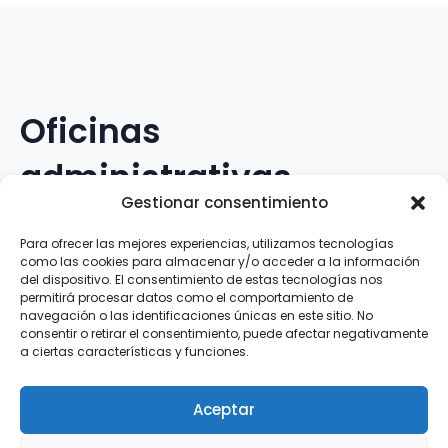
Oficinas
administrativas
Gestionar consentimiento
Avenida Galileo Galilei, 12
Para ofrecer las mejores experiencias, utilizamos tecnologías
como las cookies para almacenar y/o acceder a la información
15.008 · A Coruña · España
del dispositivo. El consentimiento de estas tecnologías nos
permitirá procesar datos como el comportamiento de
navegación o las identificaciones únicas en este sitio. No
Teléfono
:
881.069.303
consentir o retirar el consentimiento, puede afectar negativamente
WhatsApp
:
616.897.466
a ciertas características y funciones.
Correo-e
:
silva@clubsilva.com
Aceptar