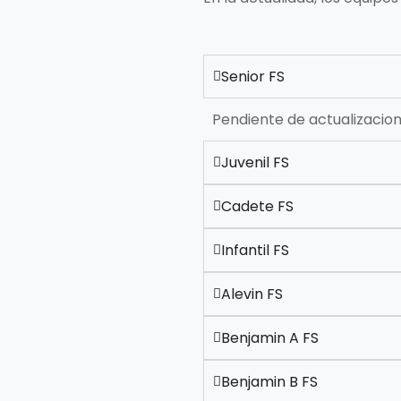
Senior FS
Pendiente de actualizacio
Juvenil FS
Cadete FS
Infantil FS
Alevin FS
Benjamin A FS
Benjamin B FS