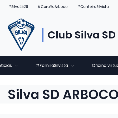
#Silva2526
#CoruñaArboco
#CanteiraSilvista
Club Silva SD
ticias
#FamiliaSilvista
Oficina virtu
Silva SD ARBOC