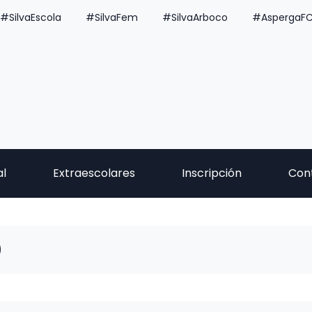
#SilvaEscola
#SilvaFem
#SilvaArboco
#AspergaF
al
Extraescolares
Inscripción
Con
O