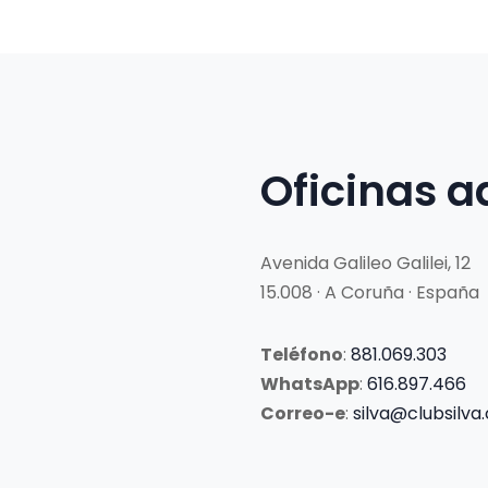
Oficinas a
Avenida Galileo Galilei, 12
15.008 · A Coruña · España
Teléfono
:
881.069.303
WhatsApp
:
616.897.466
Correo-e
:
silva@clubsilva