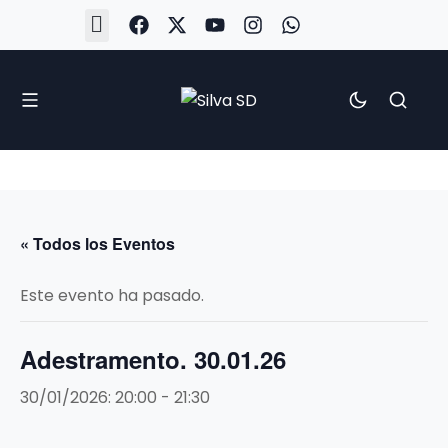
#Silva2526
#CoruñaArboco
#CanteiraSilvista
#SilvaEscola
#SilvaFem
#SilvaArboco
#AspergaFC
« Todos los Eventos
Este evento ha pasado.
Adestramento. 30.01.26
30/01/2026: 20:00
-
21:30