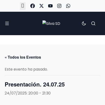
#Silva2526
#CoruñaArboco
#CanteiraSilvista
#SilvaEscola
#SilvaFem
#SilvaArboco
#AspergaFC
« Todos los Eventos
Este evento ha pasado.
Presentación. 24.07.25
24/07/2025: 20:00
-
21:30