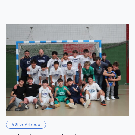
#SilvaArboco