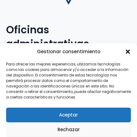
Oficinas
administrativas
Gestionar consentimiento
Avenida Galileo Galilei, 12
Para ofrecer las mejores experiencias, utilizamos tecnologías
como las cookies para almacenar y/o acceder a la información
15.008 · A Coruña · España
del dispositivo. El consentimiento de estas tecnologías nos
permitirá procesar datos como el comportamiento de
navegación o las identificaciones únicas en este sitio. No
Teléfono
:
881.069.303
consentir o retirar el consentimiento, puede afectar negativamente
WhatsApp
:
616.897.466
a ciertas características y funciones.
Correo-e
:
silva@clubsilva.com
Aceptar
Rechazar
Aviso Legal | Política de Privacidad | Política de