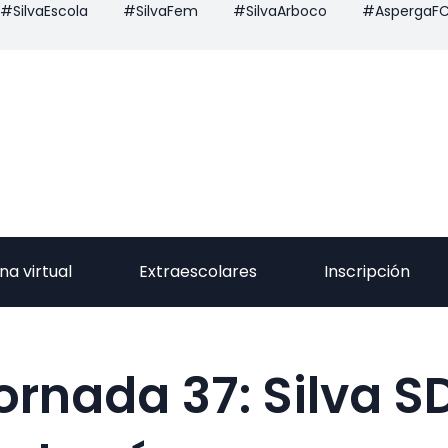
#SilvaEscola
#SilvaFem
#SilvaArboco
#AspergaF
na virtual
Extraescolares
Inscripción
jornada 37: Silva S