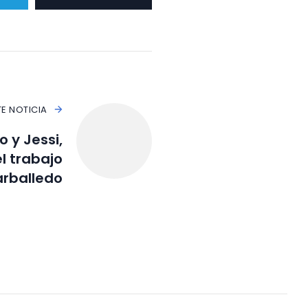
TE NOTICIA
o y Jessi,
l trabajo
arballedo