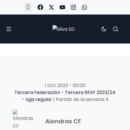
#Silva2526
#CoruñaArboco
#CanteiraSilvista
#SilvaEscola
#SilvaFem
#SilvaArboco
#AspergaFC
1 Oct 2023
-
00:00
Tercera Federación - Tercera RFEF 2023/24
- Liga regular
| Partido de la semana 4
Alondras CF