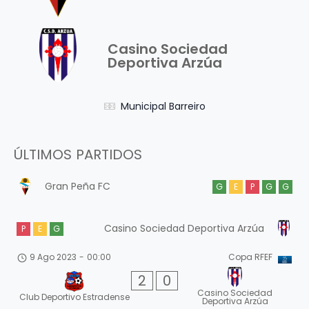
Casino Sociedad
Deportiva Arzúa
Municipal Barreiro
ÚLTIMOS PARTIDOS
Gran Peña FC
G
E
P
G
G
Casino Sociedad Deportiva Arzúa
P
E
G
9 Ago 2023
-
00:00
Copa RFEF
2
0
Casino Sociedad
Club Deportivo Estradense
Deportiva Arzúa