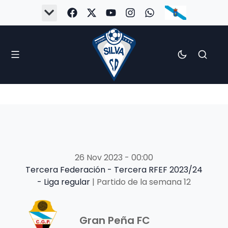
26 Nov 2023
-
00:00
Tercera Federación - Tercera RFEF 2023/24
- Liga regular
| Partido de la semana 12
Gran Peña FC