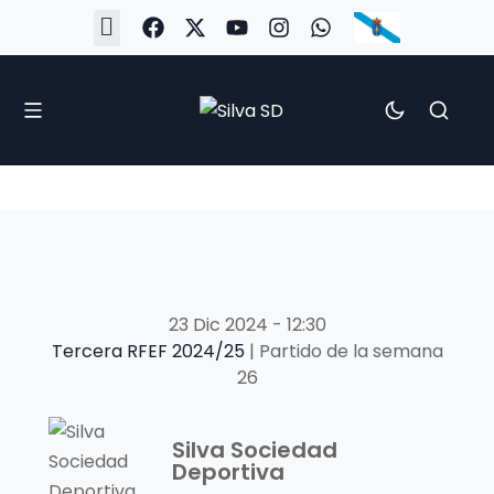
#Silva2526
#CoruñaArboco
#CanteiraSilvista
#SilvaEscola
#SilvaFem
#SilvaArboco
#AspergaFC
23 Dic 2024
-
12:30
Tercera RFEF 2024/25
| Partido de la semana
26
Silva Sociedad
Deportiva