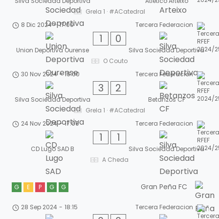
Silva Sociedad Deportiva
Atlético Arteixo
Grela 1 · #ACatedral
8 Dic 2024
-
17:00
Tercera Federacion
1
0
Union Deportiva Ourense
Silva Sociedad Deportiva
O Couto
30 Nov 2024
-
16:00
Tercera Federacion
3
2
Silva Sociedad Deportiva
Betanzos CF
Grela 1 · #ACatedral
24 Nov 2024
-
17:00
Tercera Federacion
1
1
CD Lugo SAD B
Silva Sociedad Deportiva
A Cheda
Gran Peña FC
G
E
P
G
G
28 Sep 2024
-
18:15
Tercera Federacion