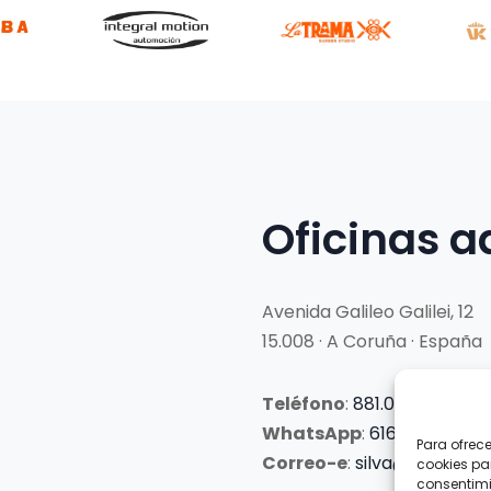
Oficinas a
Avenida Galileo Galilei, 12
15.008 · A Coruña · España
Teléfono
:
881.069.303
WhatsApp
:
616.897.466
Para ofrec
Correo-e
:
silva@clubsilva
cookies pa
consentimi