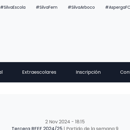
#SilvaEscola
#SilvaFem
#SilvaArboco
#AspergaF
al
Extraescolares
Inscripción
Con
2 Nov 2024
-
18:15
Tercera RFEF 2024/25
| Partido de la semana 9