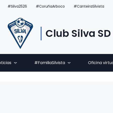
#Silva2526
#CoruñaArboco
#CanteiraSilvista
Club Silva SD
ticias
#FamiliaSilvista
Oficina virtu