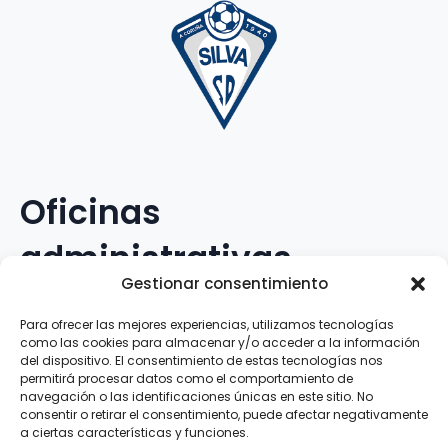
Oficinas
administrativas
Gestionar consentimiento
Avenida Galileo Galilei, 12
Para ofrecer las mejores experiencias, utilizamos tecnologías
como las cookies para almacenar y/o acceder a la información
15.008 · A Coruña · España
del dispositivo. El consentimiento de estas tecnologías nos
permitirá procesar datos como el comportamiento de
navegación o las identificaciones únicas en este sitio. No
Teléfono
:
881.069.303
consentir o retirar el consentimiento, puede afectar negativamente
WhatsApp
:
616.897.466
a ciertas características y funciones.