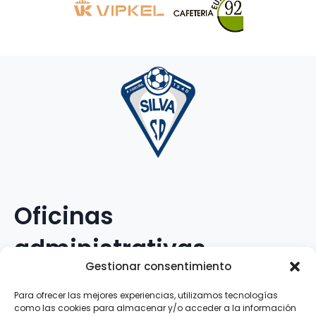
Oficinas
administrativas
Gestionar consentimiento
Avenida Galileo Galilei, 12
Para ofrecer las mejores experiencias, utilizamos tecnologías
como las cookies para almacenar y/o acceder a la información
15.008 · A Coruña · España