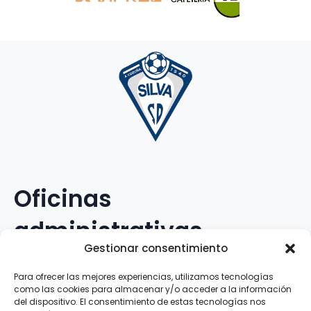
Oficinas
administrativas
Gestionar consentimiento
Avenida Galileo Galilei, 12
Para ofrecer las mejores experiencias, utilizamos tecnologías
como las cookies para almacenar y/o acceder a la información
15.008 · A Coruña · España
del dispositivo. El consentimiento de estas tecnologías nos