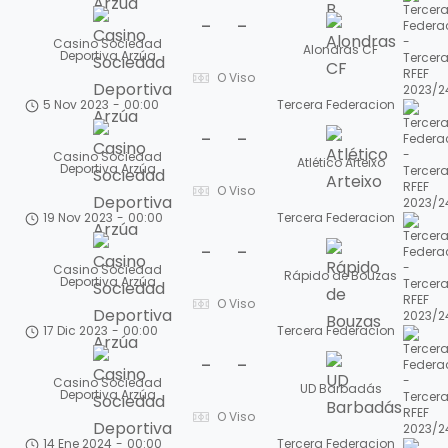
-
-
Casino Sociedad
Alondras CF
Deportiva Arzúa
O Viso
5 Nov 2023
-
00:00
Tercera Federacion
-
-
Casino Sociedad
Atlético Arteixo
Deportiva Arzúa
O Viso
19 Nov 2023
-
00:00
Tercera Federacion
-
-
Casino Sociedad
Rápido de Bouzas
Deportiva Arzúa
O Viso
17 Dic 2023
-
00:00
Tercera Federacion
-
-
Casino Sociedad
UD Barbadás
Deportiva Arzúa
O Viso
14 Ene 2024
-
00:00
Tercera Federacion