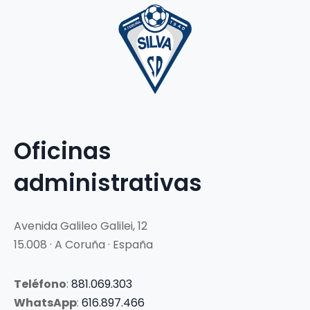
Oficinas
administrativas
Avenida Galileo Galilei, 12
15.008 · A Coruña · España
Teléfono
:
881.069.303
WhatsApp
:
616.897.466