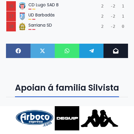
CD Lugo SAD B
16
2
-2
1
UD Barbadás
17
2
-2
1
Sarriana SD
18
2
-2
0
Apoian á familia Silvista