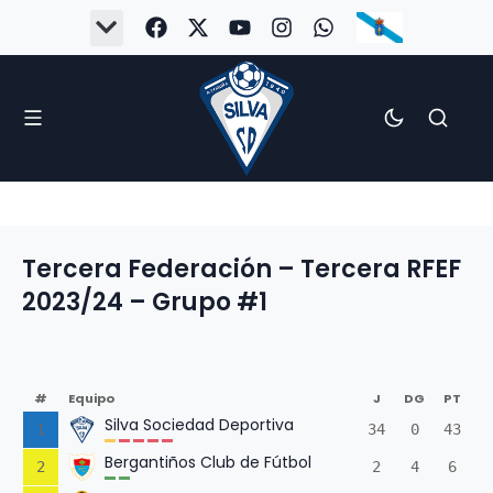
Tercera Federación – Tercera RFEF
2023/24 – Grupo #1
#
Equipo
J
DG
PT
Silva Sociedad Deportiva
1
34
0
43
Bergantiños Club de Fútbol
2
2
4
6