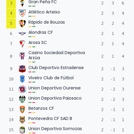
Gran Peña FC
3
2
3
6
Atlético Arteixo
4
2
3
4
Rápido de Bouzas
5
2
2
4
Alondras CF
6
2
1
4
Arosa SC
7
2
1
4
Casino Sociedad Deportiva
8
2
1
4
Arzúa
Club Deportivo Estradense
9
2
-1
3
Viveiro Club de Fútbol
10
2
-1
3
Union Deportiva Ourense
11
2
-2
3
Union Deportiva Paiosaco
12
2
-2
3
Betanzos CF
13
2
-1
1
Pontevedra CF SAD B
14
2
-1
1
Union Deportiva Somozas
15
2
-1
1