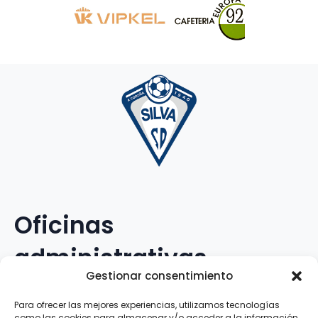
Oficinas
administrativas
Gestionar consentimiento
Avenida Galileo Galilei, 12
Para ofrecer las mejores experiencias, utilizamos tecnologías
como las cookies para almacenar y/o acceder a la información