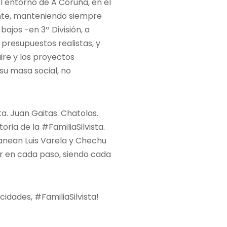
l entorno de A Coruña, en el
ente, manteniendo siempre
ajos -en 3ª División, a
presupuestos realistas, y
ire y los proyectos
 su masa social, no
. Juan Gaitas. Chatolas.
ria de la #FamiliaSilvista.
tanean Luis Varela y Chechu
ar en cada paso, siendo cada
cidades, #FamiliaSilvista!