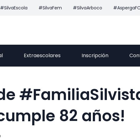
#SilvaEscola
#SilvaFem
#SilvaArboco
#AspergaF
al
Extraescolares
Inscripción
Con
e #FamiliaSilvista
 cumple 82 años!
a