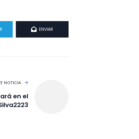
R
ENVIAR
TE NOTICIA
ará en el
ilva2223