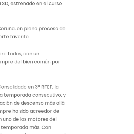
va SD, estrenado en el curso
A Coruña, en pleno proceso de
rte favorito.
ero todos, con un
iempre del bien común por
onsolidado en 3ª RFEF, la
na temporada consecutivo, y
uación de descenso más allá
mpre ha sido acreedor de
n uno de los motores del
va temporada más. Con