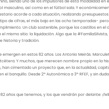
nino, siendo uno de los impulsores de esta modalidad en e
tbol masculino, así como en el fútbol sala. Y económicam
stario acorde a cada situación, realizando presupuestos b
tipo de cifras, el más bajo en las ocho temporadas- pero 
limiento. Un club sostenible, porque los castillos en el a
l mismo sitio: la liquidación. Algo que la #FamiliaSilvista,
 historia y tradición.
emergen en estos 82 años. Los Antonio Meirás. Marculeta
Etcétera. Y muchos, que merecen nombre propio en la histo
s, han cimentado un proyecto que, en la actualidad, capi
en el banquillo. Desde 2ª Autonómica a 3ª RFEF, y sin dud
s 82 años que tenemos, y los que vendrán por delante: ¡feli