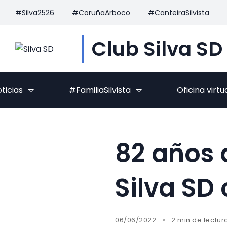
#Silva2526
#CoruñaArboco
#CanteiraSilvista
Club Silva SD
ticias
#FamiliaSilvista
Oficina virtu
82 años d
Silva SD
06/06/2022
2 min de lectur