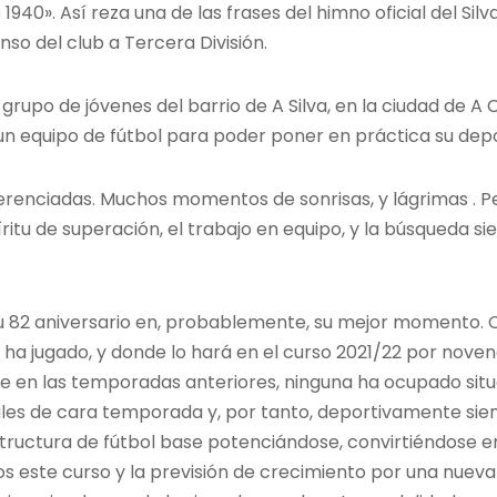
940». Así reza una de las frases del himno oficial del Sil
so del club a Tercera División.
n grupo de jóvenes del barrio de A Silva, en la ciudad de 
 un equipo de fútbol para poder poner en práctica su depo
renciadas. Muchos momentos de sonrisas, y lágrimas . P
itu de superación, el trabajo en equipo, y la búsqueda s
su 82 aniversario en, probablemente, su mejor momento. C
ha jugado, y donde lo hará en el curso 2021/22 por nove
ue en las temporadas anteriores, ninguna ha ocupado sit
es de cara temporada y, por tanto, deportivamente sie
tructura de fútbol base potenciándose, convirtiéndose e
os este curso y la previsión de crecimiento por una nue