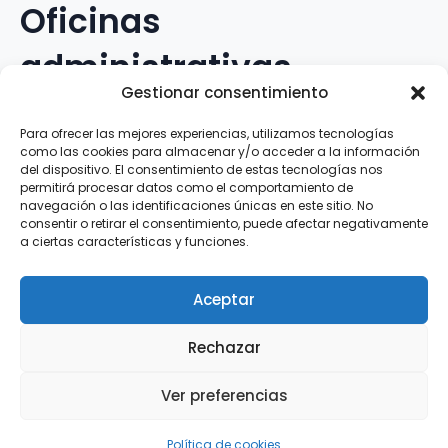
Oficinas
administrativas
Gestionar consentimiento
Avenida Galileo Galilei, 12
Para ofrecer las mejores experiencias, utilizamos tecnologías
como las cookies para almacenar y/o acceder a la información
15.008 · A Coruña · España
del dispositivo. El consentimiento de estas tecnologías nos
permitirá procesar datos como el comportamiento de
navegación o las identificaciones únicas en este sitio. No
Teléfono
:
881.069.303
consentir o retirar el consentimiento, puede afectar negativamente
WhatsApp
:
616.897.466
a ciertas características y funciones.
Correo-e
:
silva@clubsilva.com
Aceptar
Rechazar
Aviso Legal | Política de Privacidad | Política de
Ver preferencias
Cookies
Silva SD · 2026 |
InFouz
Política de cookies