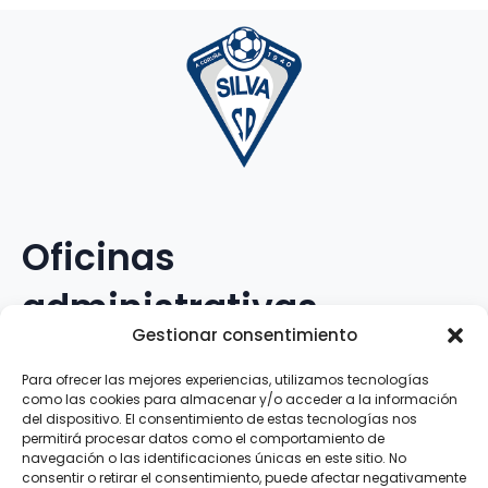
Oficinas
administrativas
Gestionar consentimiento
Avenida Galileo Galilei, 12
Para ofrecer las mejores experiencias, utilizamos tecnologías
como las cookies para almacenar y/o acceder a la información
15.008 · A Coruña · España
del dispositivo. El consentimiento de estas tecnologías nos
permitirá procesar datos como el comportamiento de
navegación o las identificaciones únicas en este sitio. No
Teléfono
:
881.069.303
consentir o retirar el consentimiento, puede afectar negativamente