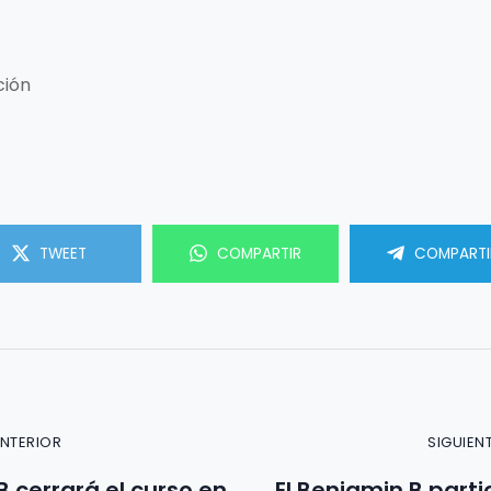
ción
TWEET
COMPARTIR
COMPARTI
ANTERIOR
SIGUIEN
 B cerrará el curso en
El Benjamin B parti