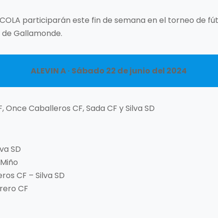
COLA participarán este fin de semana en el torneo de fú
s de Gallamonde.
ALEVIN A · Sábado 22 de junio del 2024
, Once Caballeros CF, Sada CF y Silva SD
lva SD
 Miño
ros CF – Silva SD
brero CF