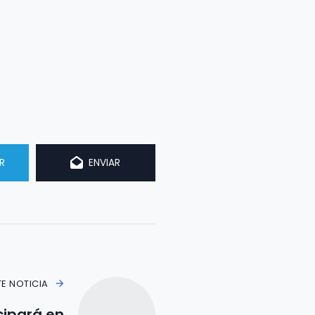
R
ENVIAR
TE NOTICIA
cipará en