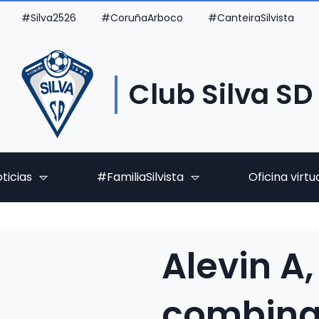
#Silva2526
#CoruñaArboco
#CanteiraSilvista
Club Silva SD
ticias
#FamiliaSilvista
Oficina virtu
Alevin A
combina