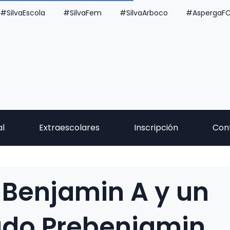
#SilvaEscola
#SilvaFem
#SilvaArboco
#AspergaF
al
Extraescolares
Inscripción
Con
, Benjamin A y un
do Prebenjamin