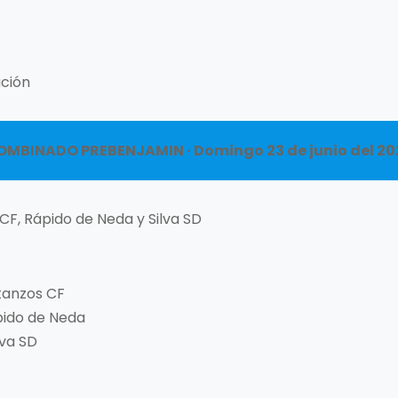
ación
OMBINADO PREBENJAMIN · Domingo 23 de junio del 20
CF, Rápido de Neda y Silva SD
etanzos CF
ápido de Neda
lva SD