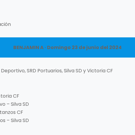
ación
BENJAMIN A · Domingo 23 de junio del 2024
eportivo, SRD Portuarios, Silva SD y Victoria CF
ctoria CF
vo – Silva SD
etanzos CF
os – Silva SD