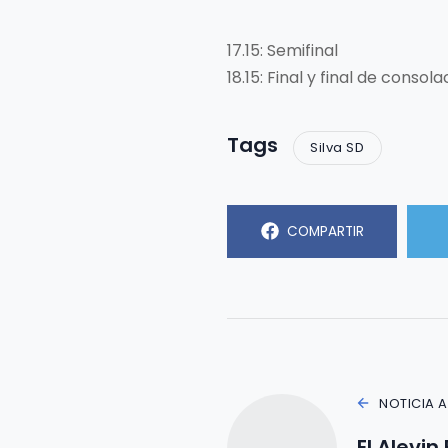
17.15: Semifinal
18.15: Final y final de consola
Tags
Silva SD
COMPARTIR
NOTICIA 
El Alevin