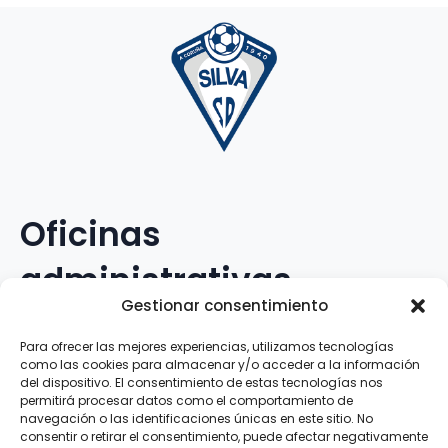
Oficinas
administrativas
Gestionar consentimiento
Avenida Galileo Galilei, 12
Para ofrecer las mejores experiencias, utilizamos tecnologías
como las cookies para almacenar y/o acceder a la información
15.008 · A Coruña · España
del dispositivo. El consentimiento de estas tecnologías nos
permitirá procesar datos como el comportamiento de
navegación o las identificaciones únicas en este sitio. No
Teléfono
:
881.069.303
consentir o retirar el consentimiento, puede afectar negativamente