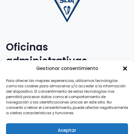
Oficinas
administrativas
Gestionar consentimiento
Avenida Galileo Galilei, 12
Para ofrecer las mejores experiencias, utilizamos tecnologías
como las cookies para almacenar y/o acceder a la información
15.008 · A Coruña · España
del dispositivo. El consentimiento de estas tecnologías nos
permitirá procesar datos como el comportamiento de
navegación o las identificaciones únicas en este sitio. No
Teléfono
:
881.069.303
consentir o retirar el consentimiento, puede afectar negativamente
WhatsApp
:
616.897.466
a ciertas características y funciones.
Correo-e
:
silva@clubsilva.com
Aceptar