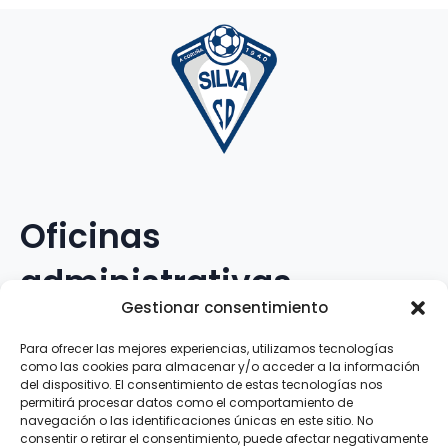
Oficinas
administrativas
Gestionar consentimiento
Avenida Galileo Galilei, 12
Para ofrecer las mejores experiencias, utilizamos tecnologías
como las cookies para almacenar y/o acceder a la información
15.008 · A Coruña · España
del dispositivo. El consentimiento de estas tecnologías nos
permitirá procesar datos como el comportamiento de
navegación o las identificaciones únicas en este sitio. No
Teléfono
:
881.069.303
consentir o retirar el consentimiento, puede afectar negativamente