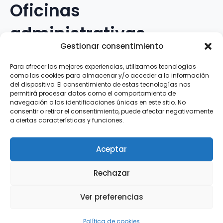
Oficinas
administrativas
Gestionar consentimiento
Avenida Galileo Galilei, 12
Para ofrecer las mejores experiencias, utilizamos tecnologías
como las cookies para almacenar y/o acceder a la información
15.008 · A Coruña · España
del dispositivo. El consentimiento de estas tecnologías nos
permitirá procesar datos como el comportamiento de
navegación o las identificaciones únicas en este sitio. No
Teléfono
:
881.069.303
consentir o retirar el consentimiento, puede afectar negativamente
WhatsApp
:
616.897.466
a ciertas características y funciones.
Correo-e
:
silva@clubsilva.com
Aceptar
Rechazar
Aviso Legal | Política de Privacidad | Política de
Ver preferencias
Cookies
Silva SD · 2026 |
InFouz
Política de cookies