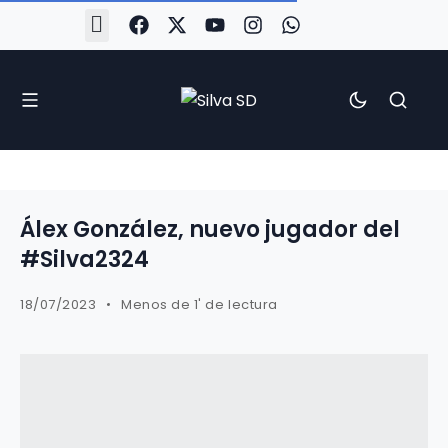
#Silva2526
#CoruñaArboco
#CanteiraSilvista
#SilvaEscola
#SilvaFem
#SilvaArboco
#AspergaFC
Álex González, nuevo jugador del
#Silva2324
18/07/2023
Menos de 1' de lectura