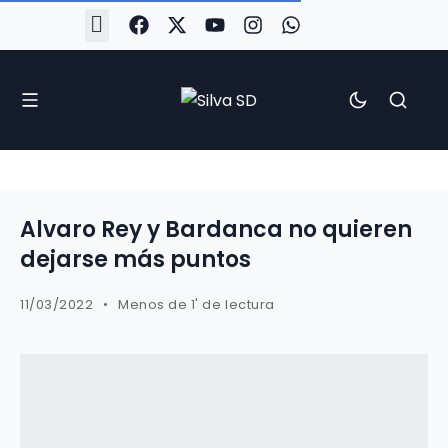
#Silva2526
#CoruñaArboco
#CanteiraSilvista
#SilvaEscola
#SilvaFem
#SilvaArboco
#AspergaFC
Alvaro Rey y Bardanca no quieren
dejarse más puntos
11/03/2022
Menos de 1' de lectura