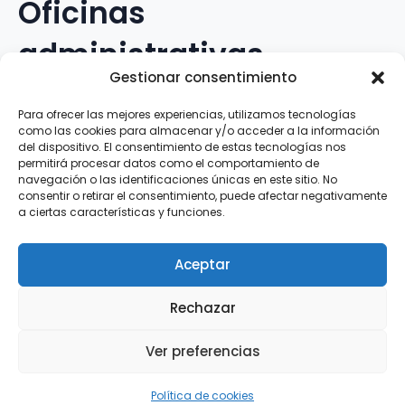
Oficinas
administrativas
Gestionar consentimiento
Avenida Galileo Galilei, 12
Para ofrecer las mejores experiencias, utilizamos tecnologías
como las cookies para almacenar y/o acceder a la información
15.008 · A Coruña · España
del dispositivo. El consentimiento de estas tecnologías nos
permitirá procesar datos como el comportamiento de
navegación o las identificaciones únicas en este sitio. No
Teléfono
:
881.069.303
consentir o retirar el consentimiento, puede afectar negativamente
WhatsApp
:
616.897.466
a ciertas características y funciones.
Correo-e
:
silva@clubsilva.com
Aceptar
Rechazar
Aviso Legal | Política de Privacidad | Política de
Ver preferencias
Cookies
Silva SD · 2026 |
InFouz
Política de cookies