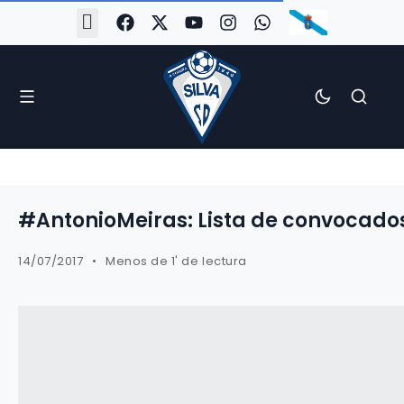
#Silva2526
#CoruñaArboco
#CanteiraSilvista
#SilvaEscola
#SilvaFem
#SilvaArboco
#AspergaFC
#AntonioMeiras: Lista de convocados
14/07/2017
Menos de 1' de lectura