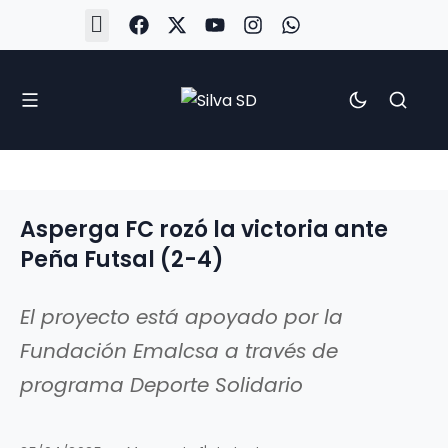
#Silva2526
#CoruñaArboco
#CanteiraSilvista
#SilvaEscola
#SilvaFem
#SilvaArboco
#AspergaFC
Asperga FC rozó la victoria ante
Peña Futsal (2-4)
El proyecto está apoyado por la
Fundación Emalcsa a través de
programa Deporte Solidario