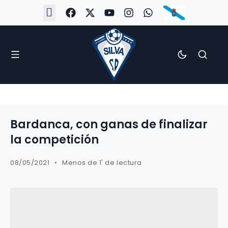
#Silva2526
#CoruñaArboco
#CanteiraSilvista
#SilvaEscola
#SilvaFem
#SilvaArboco
#AspergaFC
Bardanca, con ganas de finalizar
la competición
08/05/2021
Menos de 1' de lectura