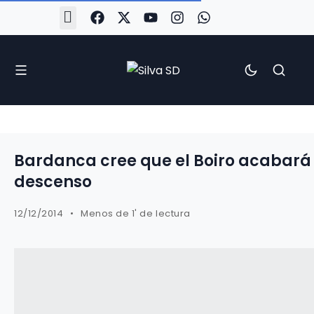
#Silva2526
#CoruñaArboco
#CanteiraSilvista
#SilvaEscola
#SilvaFem
#SilvaArboco
#AspergaFC
Bardanca cree que el Boiro acabará 
descenso
12/12/2014
Menos de 1' de lectura