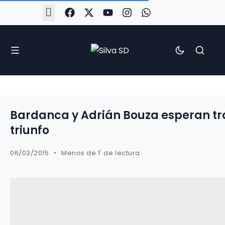
#Silva2526
#CoruñaArboco
#CanteiraSilvista
#SilvaEscola
#SilvaFem
#SilvaArboco
#AspergaFC
Bardanca y Adrián Bouza esperan tr
triunfo
06/03/2015
Menos de 1' de lectura