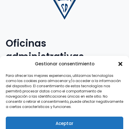
Oficinas
administrativas
Gestionar consentimiento
Avenida Galileo Galilei, 12
Para ofrecer las mejores experiencias, utilizamos tecnologías
como las cookies para almacenar y/o acceder a la información
15.008 · A Coruña · España
del dispositivo. El consentimiento de estas tecnologías nos
permitirá procesar datos como el comportamiento de
navegación o las identificaciones únicas en este sitio. No
Teléfono
:
881.069.303
consentir o retirar el consentimiento, puede afectar negativamente
WhatsApp
:
616.897.466
a ciertas características y funciones.
Correo-e
:
silva@clubsilva.com
Aceptar