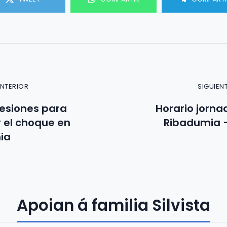
ANTERIOR
SIGUIEN
esiones para
Horario jorna
 el choque en
Ribadumia –
ia
Apoian á familia Silvista