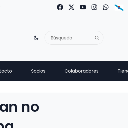
C
tacto
Socios
Colaboradores
Tien
an no
ng