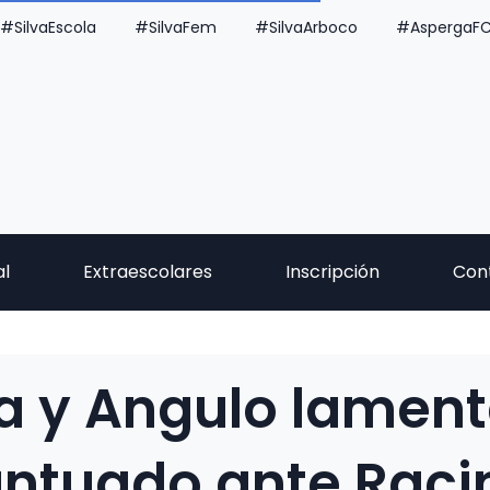
#SilvaEscola
#SilvaFem
#SilvaArboco
#AspergaF
al
Extraescolares
Inscripción
Con
a y Angulo lament
untuado ante Raci