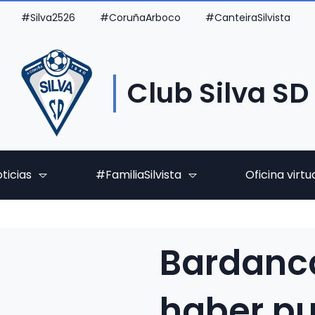
#Silva2526
#CoruñaArboco
#CanteiraSilvista
Club Silva SD
ticias
#FamiliaSilvista
Oficina virtu
Bardanc
haber p