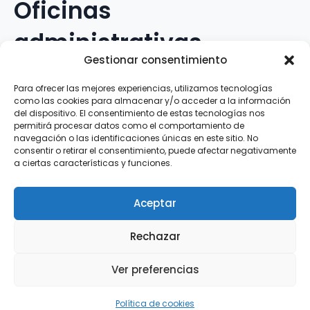
Oficinas
administrativas
Gestionar consentimiento
Avenida Galileo Galilei, 12
Para ofrecer las mejores experiencias, utilizamos tecnologías
como las cookies para almacenar y/o acceder a la información
15.008 · A Coruña · España
del dispositivo. El consentimiento de estas tecnologías nos
permitirá procesar datos como el comportamiento de
navegación o las identificaciones únicas en este sitio. No
Teléfono
:
881.069.303
consentir o retirar el consentimiento, puede afectar negativamente
WhatsApp
:
616.897.466
a ciertas características y funciones.
Correo-e
:
silva@clubsilva.com
Aceptar
Rechazar
Aviso Legal | Política de Privacidad | Política de
Ver preferencias
Cookies
Silva SD · 2026 |
InFouz
Política de cookies