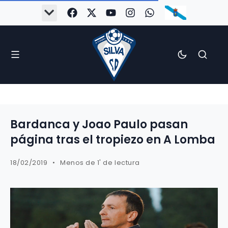
#Silva2526
#CoruñaArboco
#CanteiraSilvista
#SilvaEscola
#SilvaFem
#SilvaArboco
#AspergaFC
Bardanca y Joao Paulo pasan
página tras el tropiezo en A Lomba
18/02/2019
Menos de 1' de lectura