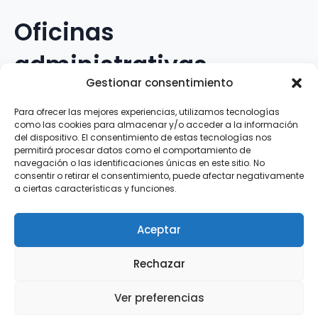
Oficinas
administrativas
Gestionar consentimiento
Avenida Galileo Galilei, 12
Para ofrecer las mejores experiencias, utilizamos tecnologías
como las cookies para almacenar y/o acceder a la información
15.008 · A Coruña · España
del dispositivo. El consentimiento de estas tecnologías nos
permitirá procesar datos como el comportamiento de
navegación o las identificaciones únicas en este sitio. No
Teléfono
:
881.069.303
consentir o retirar el consentimiento, puede afectar negativamente
WhatsApp
:
616.897.466
a ciertas características y funciones.
Correo-e
:
silva@clubsilva.com
Aceptar
Rechazar
Aviso Legal | Política de Privacidad | Política de
Ver preferencias
Cookies