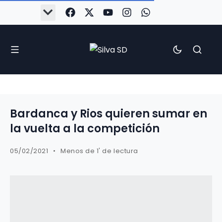
#Silva2526
#CoruñaArboco
#CanteiraSilvista
#SilvaEscola
#SilvaFem
#SilvaArboco
#AspergaFC
Bardanca y Rios quieren sumar en
la vuelta a la competición
05/02/2021
Menos de 1' de lectura