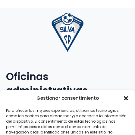
Oficinas
administrativas
Gestionar consentimiento
Avenida Galileo Galilei, 12
Para ofrecer las mejores experiencias, utilizamos tecnologías
como las cookies para almacenar y/o acceder a la información
15.008 · A Coruña · España
del dispositivo. El consentimiento de estas tecnologías nos
permitirá procesar datos como el comportamiento de
navegación o las identificaciones únicas en este sitio. No
Teléfono
:
881.069.303