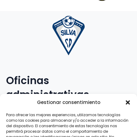
Oficinas
administrativas
Gestionar consentimiento
Avenida Galileo Galilei, 12
Para ofrecer las mejores experiencias, utilizamos tecnologías
como las cookies para almacenar y/o acceder a la información
15.008 · A Coruña · España
del dispositivo. El consentimiento de estas tecnologías nos
permitirá procesar datos como el comportamiento de
navegación o las identificaciones únicas en este sitio. No