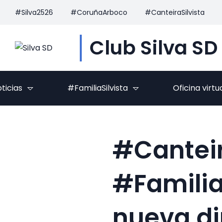
#Silva2526
#CoruñaArboco
#CanteiraSilvista
Club Silva SD
ticias
#FamiliaSilvista
Oficina virtu
#Canteira
#Familia
nueva d