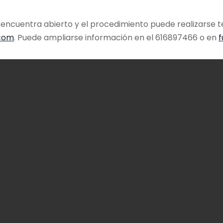
se encuentra abierto y el procedimiento puede realizarse
.com
. Puede ampliarse información en el 616897466 o en
f