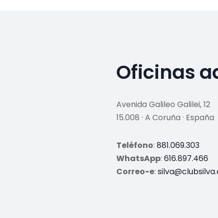
Oficinas a
Avenida Galileo Galilei, 12
15.008 · A Coruña · España
Teléfono
:
881.069.303
WhatsApp
:
616.897.466
Correo-e
:
silva@clubsilva