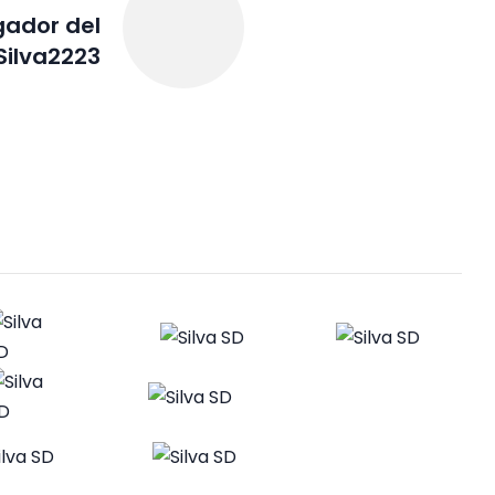
gador del
ilva2223