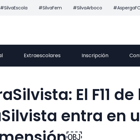
#SilvaEscola
#SilvaFem
#SilvaArboco
#AspergaF
al
Extraescolares
Inscripción
Con
Silvista: El F11 de 
Silvista entra en 
imensión￼