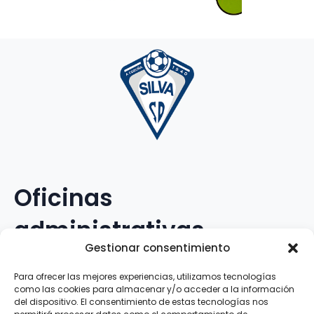
Oficinas
administrativas
Gestionar consentimiento
Avenida Galileo Galilei, 12
Para ofrecer las mejores experiencias, utilizamos tecnologías
como las cookies para almacenar y/o acceder a la información
15.008 · A Coruña · España
del dispositivo. El consentimiento de estas tecnologías nos