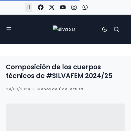
#Silva2526
#CoruñaArboco
#CanteiraSilvista
#SilvaEscola
#SilvaFem
#SilvaArboco
#AspergaFC
Composición de los cuerpos
técnicos de #SILVAFEM 2024/25
24/08/2024
Menos de 1' de lectura