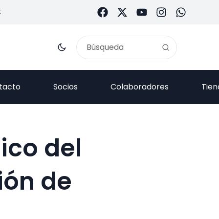
C
tacto
Socios
Colaboradores
Tien
ico del
ión de