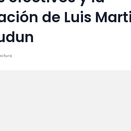
ación de Luis Mart
kudun
ectura