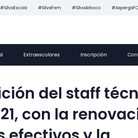
#SilvaEscola
#SilvaFem
#SilvaArboco
#AspergaF
al
Extraescolares
Inscripción
Con
ión del staff técn
21, con la renovac
 efectivos y la