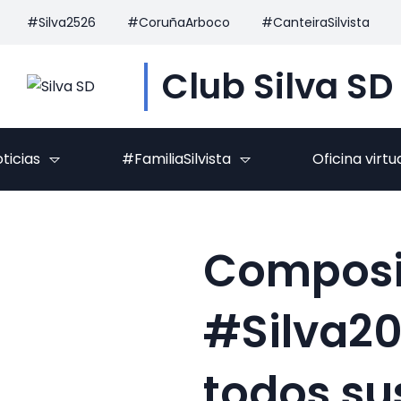
#Silva2526
#CoruñaArboco
#CanteiraSilvista
Club Silva SD
ticias
#FamiliaSilvista
Oficina virtu
Composic
#Silva20
todos sus