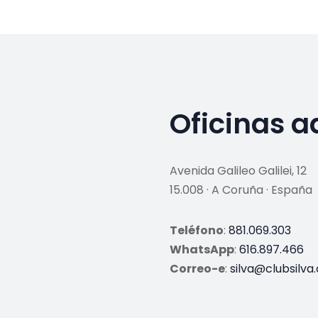
Oficinas a
Avenida Galileo Galilei, 12
15.008 · A Coruña · España
Teléfono
:
881.069.303
WhatsApp
:
616.897.466
Correo-e
:
silva@clubsilva