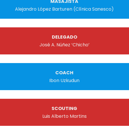
MASAJISTA
Alejandro López Barturen (Clínica Sanesco)
DELEGADO
José A. Núñez ‘Chicho’
COACH
Ibon Uzkudun
SCOUTING
Luis Alberto Martins