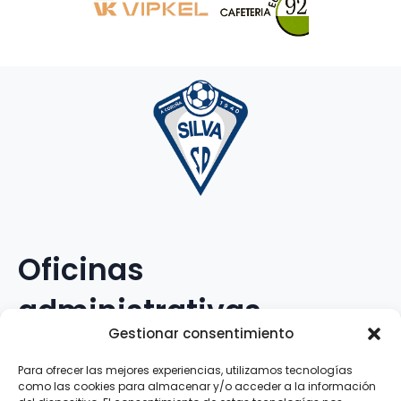
Oficinas
administrativas
Gestionar consentimiento
Avenida Galileo Galilei, 12
Para ofrecer las mejores experiencias, utilizamos tecnologías
como las cookies para almacenar y/o acceder a la información
15.008 · A Coruña · España