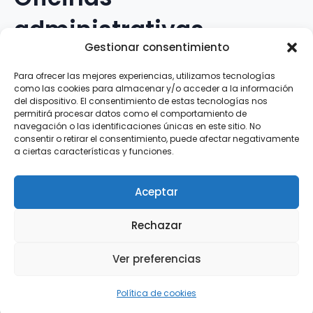
administrativas
Gestionar consentimiento
Avenida Galileo Galilei, 12
Para ofrecer las mejores experiencias, utilizamos tecnologías
como las cookies para almacenar y/o acceder a la información
15.008 · A Coruña · España
del dispositivo. El consentimiento de estas tecnologías nos
permitirá procesar datos como el comportamiento de
navegación o las identificaciones únicas en este sitio. No
Teléfono
:
881.069.303
consentir o retirar el consentimiento, puede afectar negativamente
WhatsApp
:
616.897.466
a ciertas características y funciones.
Correo-e
:
silva@clubsilva.com
Aceptar
Rechazar
Aviso Legal | Política de Privacidad | Política de
Ver preferencias
Cookies
Silva SD · 2026 |
InFouz
Política de cookies