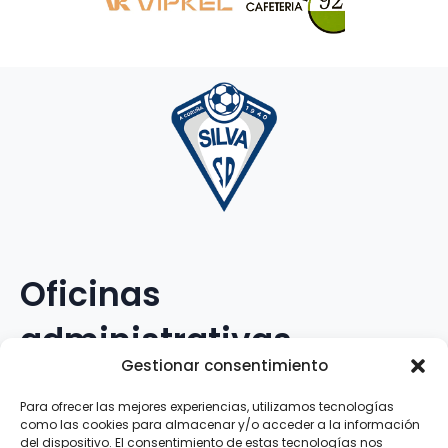
Oficinas
administrativas
Gestionar consentimiento
Avenida Galileo Galilei, 12
Para ofrecer las mejores experiencias, utilizamos tecnologías
como las cookies para almacenar y/o acceder a la información
15.008 · A Coruña · España
del dispositivo. El consentimiento de estas tecnologías nos