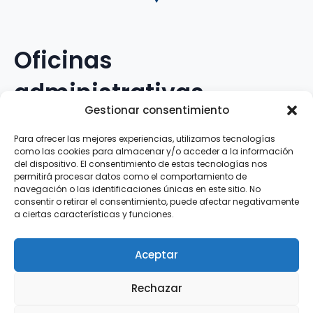
Oficinas
administrativas
Gestionar consentimiento
Avenida Galileo Galilei, 12
Para ofrecer las mejores experiencias, utilizamos tecnologías
como las cookies para almacenar y/o acceder a la información
15.008 · A Coruña · España
del dispositivo. El consentimiento de estas tecnologías nos
permitirá procesar datos como el comportamiento de
navegación o las identificaciones únicas en este sitio. No
Teléfono
:
881.069.303
consentir o retirar el consentimiento, puede afectar negativamente
WhatsApp
:
616.897.466
a ciertas características y funciones.
Correo-e
:
silva@clubsilva.com
Aceptar
Rechazar
Aviso Legal | Política de Privacidad | Política de