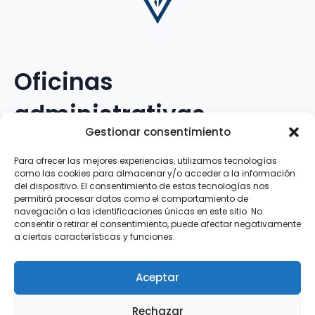
Oficinas
administrativas
Gestionar consentimiento
Avenida Galileo Galilei, 12
Para ofrecer las mejores experiencias, utilizamos tecnologías
como las cookies para almacenar y/o acceder a la información
15.008 · A Coruña · España
del dispositivo. El consentimiento de estas tecnologías nos
permitirá procesar datos como el comportamiento de
navegación o las identificaciones únicas en este sitio. No
Teléfono
:
881.069.303
consentir o retirar el consentimiento, puede afectar negativamente
WhatsApp
:
616.897.466
a ciertas características y funciones.
Correo-e
:
silva@clubsilva.com
Aceptar
Rechazar