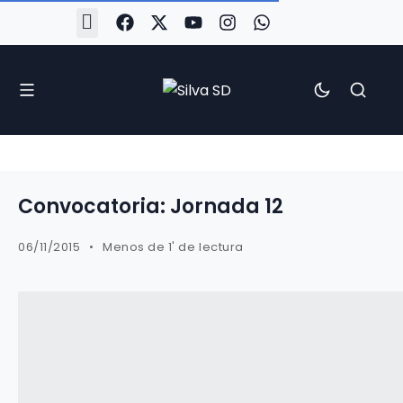
#Silva2526
#CoruñaArboco
#CanteiraSilvista
#SilvaEscola
#SilvaFem
#SilvaArboco
#AspergaFC
Convocatoria: Jornada 12
06/11/2015
Menos de 1' de lectura