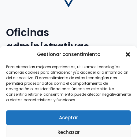
Oficinas
administrativas
Gestionar consentimiento
Avenida Galileo Galilei, 12
Para ofrecer las mejores experiencias, utilizamos tecnologías
como las cookies para almacenar y/o acceder a la información
15.008 · A Coruña · España
del dispositivo. El consentimiento de estas tecnologías nos
permitirá procesar datos como el comportamiento de
navegación o las identificaciones únicas en este sitio. No
Teléfono
:
881.069.303
consentir o retirar el consentimiento, puede afectar negativamente
WhatsApp
:
616.897.466
a ciertas características y funciones.
Correo-e
:
silva@clubsilva.com
Aceptar
Rechazar