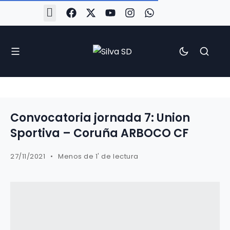
#Silva2526
#CoruñaArboco
#CanteiraSilvista
#SilvaEscola
#SilvaFem
#SilvaArboco
#AspergaFC
Convocatoria jornada 7: Union
Sportiva – Coruña ARBOCO CF
27/11/2021
Menos de 1' de lectura